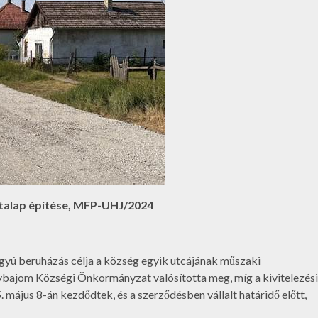
útalap építése, MFP-UHJ/2024
rgyú beruházás célja a község egyik utcájának műszaki
agybajom Községi Önkormányzat valósította meg, míg a kivitelezési
 május 8-án kezdődtek, és a szerződésben vállalt határidő előtt,