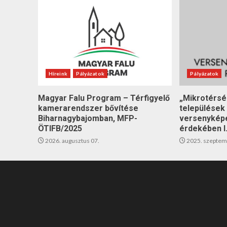
Híreink
Pályázatok
Pályázatok
Magyar Falu Program – Térfigyelő
„Mikrotérsé
kamerarendszer bővítése
települések
Biharnagybajomban, MFP-
versenyképe
ÖTIFB/2025
érdekében I
2026. augusztus 07.
2025. szeptem