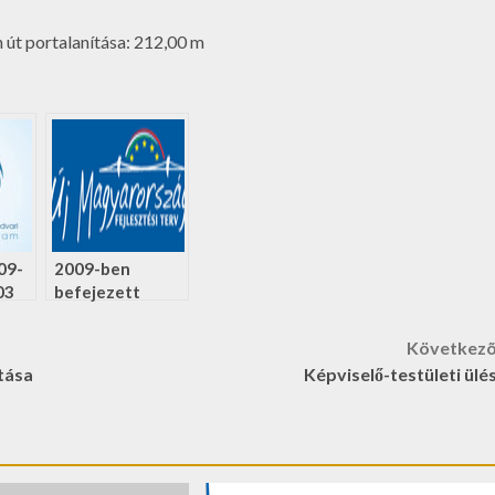
út portalanítása: 212,00 m
09-
2009-ben
03
befejezett
ajom
projektek
ari
Következ
zelése
tása
Képviselő-testületi ülé