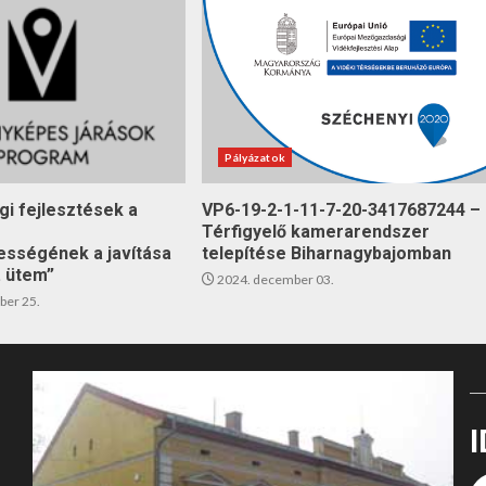
Pályázatok
gi fejlesztések a
VP6-19-2-1-11-7-20-3417687244 –
Térfigyelő kamerarendszer
sségének a javítása
telepítése Biharnagybajomban
. ütem”
2024. december 03.
ber 25.