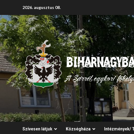
Skip
2026. augusztus 08.
to
content
Szívesen látjuk
Községháza
Intézmények/ 