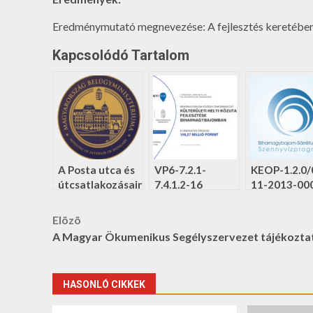
Eredménymutató megnevezése: A fejlesztés keretében 
Kapcsolódó Tartalom
A Posta utca és
VP6-7.2.1-
KEOP-1.2.0/
útcsatlakozásainak
7.4.1.2-16
11-2013-00
aszfalt
Külterületi helyi
Biharnagyb
útburkolat -és
közutak
és Sárrétudv
Post
Elõzõ
padkafelújítása.
fejlesztése
szennyvízke
A Magyar Ökumenikus Segélyszervezet tájékozta
Biharnagybajomban
navigation
HASONLÓ CIKKEK