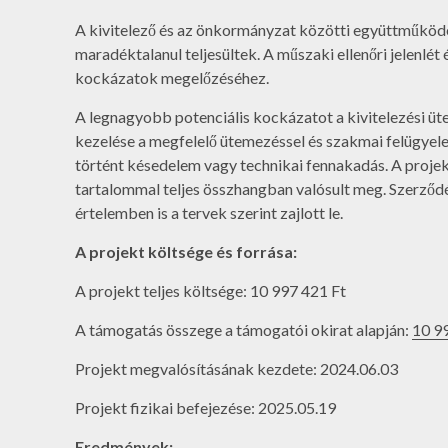
A kivitelező és az önkormányzat közötti együttműködés
maradéktalanul teljesültek. A műszaki ellenőri jelenlé
kockázatok megelőzéséhez.
A legnagyobb potenciális kockázatot a kivitelezési üt
kezelése a megfelelő ütemezéssel és szakmai felügyele
történt késedelem vagy technikai fennakadás. A proje
tartalommal teljes összhangban valósult meg. Szerződ
értelemben is a tervek szerint zajlott le.
A projekt költsége és forrása:
A projekt teljes költsége: 10 997 421 Ft
A támogatás összege a támogatói okirat alapján:
10 9
Projekt megvalósításának kezdete: 2024.06.03
Projekt fizikai befejezése: 2025.05.19
Eredmények: