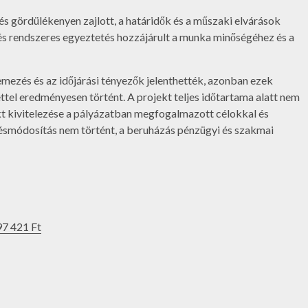
 gördülékenyen zajlott, a határidők és a műszaki elvárások
t és rendszeres egyeztetés hozzájárult a munka minőségéhez és a
emezés és az időjárási tényezők jelenthették, azonban ezek
ttel eredményesen történt. A projekt teljes időtartama alatt nem
kt kivitelezése a pályázatban megfogalmazott célokkal és
ésmódosítás nem történt, a beruházás pénzügyi és szakmai
97 421 Ft