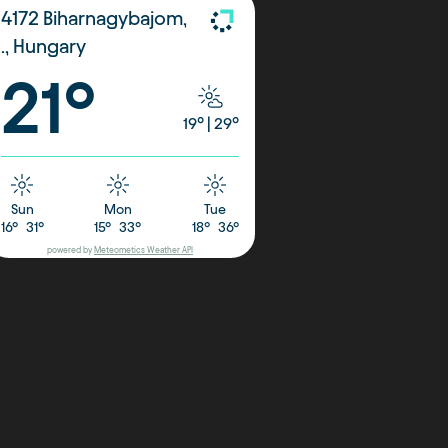
4172 Biharnagybajom,
., Hungary
21°
19°
|
29°
Sun
Mon
Tue
16°
31°
15°
33°
18°
36°
powered by
Meteometics Weather API