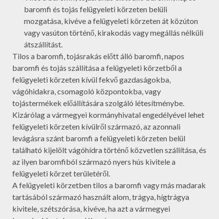
baromfi és tojás felügyeleti körzeten belüli
mozgatása, kivéve a felügyeleti körzeten át közúton
vagy vasúton történő, kirakodás vagy megállás nélküli
átszállítást.
Tilos a baromfi, tojásrakás előtt álló baromfi, napos
baromfi és tojás szállítása a felügyeleti körzetből a
felügyeleti körzeten kívül fekvő gazdaságokba,
vágóhidakra, csomagoló központokba, vagy
tojástermékek előállítására szolgáló létesítménybe.
Kizárólag a vármegyei kormányhivatal engedélyével lehet
felügyeleti körzeten kívülről származó, az azonnali
levágásra szánt baromfi a felügyeleti körzeten belül
található kijelölt vágóhídra történő közvetlen szállítása, és
az ilyen baromfiból származó nyers hús kivitele a
felügyeleti körzet területéről.
A felügyeleti körzetben tilos a baromfi vagy más madarak
tartásából származó használt alom, trágya, hígtrágya
kivitele, szétszórása, kivéve, ha azt a vármegyei