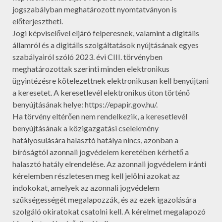
jogszabályban meghatározott nyomtatványon is
előterjesztheti.
Jogi képviselővel eljáró felperesnek, valamint a digitális
államról és a digitális szolgáltatások nyújtásának egyes
szabályairól szóló 2023. évi CIII. törvényben
meghatározottak szerinti minden elektronikus
ügyintézésre kötelezettnek elektronikusan kell benyújtani
a keresetet. A keresetlevél elektronikus úton történő
benyújtásának helye: https://epapir.gov.hu/.
Ha törvény eltérően nem rendelkezik, a keresetlevél
benyújtásának a közigazgatási cselekmény
hatályosulására halasztó hatálya nincs, azonban a
bíróságtól azonnali jogvédelem keretében kérhető a
halasztó hatály elrendelése. Az azonnali jogvédelem iránti
kérelemben részletesen meg kell jelölni azokat az
indokokat, amelyek az azonnali jogvédelem
szükségességét megalapozzák, és az ezek igazolására
szolgáló okiratokat csatolni kell. A kérelmet megalapozó