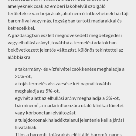
amelyeknek csak az emberi lakóhelyül szolgáló
területekre van bejárásuk, ahol nem érintkezhetnek háztáji
baromfival vagy más, fogságban tartott madarakkal és
ketreceikkel.
A gazdaságban észlelt megnövekedett megbetegedési
vagy elhullási arányt, továbbá a termelési adatokban
bekövetkezett jelentős változást, különös tekintettel az
alábbiakra:
a takarmány- és vízfelvétel csökkenése meghaladja a
20%-ot,
a tojástermelés visszaesése két napnál tovább
meghaladja az 5%-ot,
egy hét alatt az elhullási arány meghaladja a 3%-ot,
bárminemű, a madárinfluenzára utaló klinikai tünetet
vagy kórbonctani elváltozást
a tulajdonosnak haladéktalanul jelentenie kell a járási
hivatalnak.
Tilos a baromfi, tojásrakás előtt álló baromfi, napos