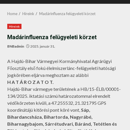
MENU
Home
Híreink
Madárinfluenza felügyeleti körzet
Híreink
Madárinfluenza felügyeleti körzet
BNBadmin
2025. január 31.
A Hajdú-Bihar Vármegyei Kormányhivatal Agrárügyi
Főosztály első fokú élelmiszerlánc-felügyeleti hatósági
jogkörében eljárva meghoztam az alábbi
H A T Á R O Z A T O T.
Hajdú-Bihar vármegye területének a HB/15-ÉLB/00001-
134/2025. iktatási számú határozatommal elrendelt
védőkörzeten kívüli, a 47.255532, 21.321795 GPS
koordinátájú kitörési pont köré vont,
Sáp,
Bihardancsháza, Bihartorda, Nagyrábé,
Biharnagybajom, Sárrétudvari, Báránd, Tetétlen és