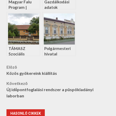
Magyar Falu
Gazdálkodási
Program |
adatok
Felelős
állattartás
elősegítése
TÁMASZ
Polgármesteri
Szociális
hivatal
Alapszolgáltatási
Központ
Post
Elõzõ
biharnagybajomi
Közös gyökereink kiállítás
telephelye
navigation
Következõ
Új időpontfoglalási rendszer a püspökladányi
laborban
HASONLÓ CIKKEK