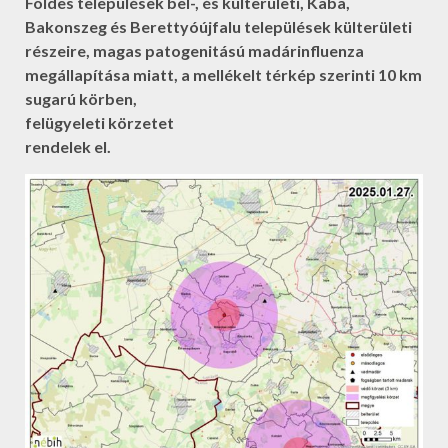
Földes települések bel-, és külterületi, Kaba,
Bakonszeg és Berettyóújfalu települések külterületi
részeire, magas patogenitású madárinfluenza
megállapítása miatt, a mellékelt térkép szerinti 10 km
sugarú körben,
felügyeleti körzetet
rendelek el.