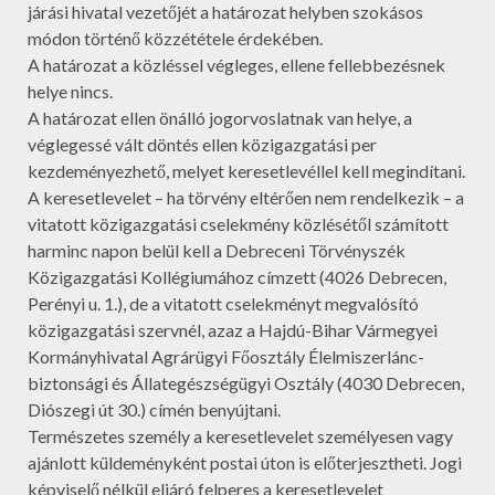
járási hivatal vezetőjét a határozat helyben szokásos
módon történő közzététele érdekében.
A határozat a közléssel végleges, ellene fellebbezésnek
helye nincs.
A határozat ellen önálló jogorvoslatnak van helye, a
véglegessé vált döntés ellen közigazgatási per
kezdeményezhető, melyet keresetlevéllel kell megindítani.
A keresetlevelet – ha törvény eltérően nem rendelkezik – a
vitatott közigazgatási cselekmény közlésétől számított
harminc napon belül kell a Debreceni Törvényszék
Közigazgatási Kollégiumához címzett (4026 Debrecen,
Perényi u. 1.), de a vitatott cselekményt megvalósító
közigazgatási szervnél, azaz a Hajdú-Bihar Vármegyei
Kormányhivatal Agrárügyi Főosztály Élelmiszerlánc-
biztonsági és Állategészségügyi Osztály (4030 Debrecen,
Diószegi út 30.) címén benyújtani.
Természetes személy a keresetlevelet személyesen vagy
ajánlott küldeményként postai úton is előterjesztheti. Jogi
képviselő nélkül eljáró felperes a keresetlevelet