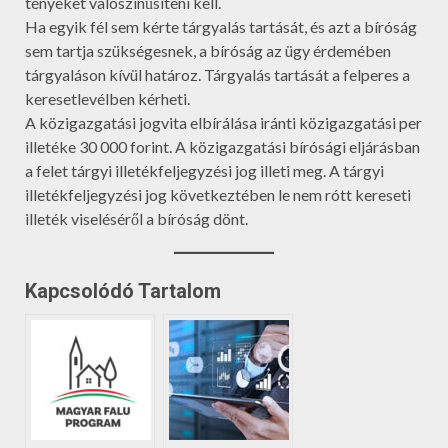
tényeket valószínűsíteni kell.
Ha egyik fél sem kérte tárgyalás tartását, és azt a bíróság
sem tartja szükségesnek, a bíróság az ügy érdemében
tárgyaláson kívül határoz. Tárgyalás tartását a felperes a
keresetlevélben kérheti.
A közigazgatási jogvita elbírálása iránti közigazgatási per
illetéke 30 000 forint. A közigazgatási bírósági eljárásban
a felet tárgyi illetékfeljegyzési jog illeti meg. A tárgyi
illetékfeljegyzési jog következtében le nem rótt kereseti
illeték viseléséről a bíróság dönt.
Kapcsolódó Tartalom