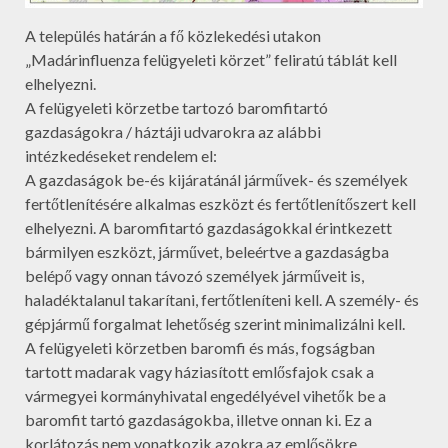
A település határán a fő közlekedési utakon
„Madárinfluenza felügyeleti körzet” feliratú táblát kell
elhelyezni.
A felügyeleti körzetbe tartozó baromfitartó
gazdaságokra / háztáji udvarokra az alábbi
intézkedéseket rendelem el:
A gazdaságok be-és kijáratánál járművek- és személyek
fertőtlenítésére alkalmas eszközt és fertőtlenítőszert kell
elhelyezni. A baromfitartó gazdaságokkal érintkezett
bármilyen eszközt, járművet, beleértve a gazdaságba
belépő vagy onnan távozó személyek járműveit is,
haladéktalanul takarítani, fertőtleníteni kell. A személy- és
gépjármű forgalmat lehetőség szerint minimalizálni kell.
A felügyeleti körzetben baromfi és más, fogságban
tartott madarak vagy háziasított emlősfajok csak a
vármegyei kormányhivatal engedélyével vihetők be a
baromfit tartó gazdaságokba, illetve onnan ki. Ez a
korlátozás nem vonatkozik azokra az emlősökre,