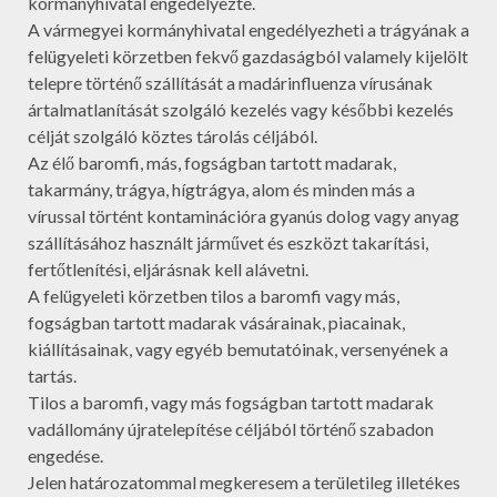
kormányhivatal engedélyezte.
A vármegyei kormányhivatal engedélyezheti a trágyának a
felügyeleti körzetben fekvő gazdaságból valamely kijelölt
telepre történő szállítását a madárinfluenza vírusának
ártalmatlanítását szolgáló kezelés vagy későbbi kezelés
célját szolgáló köztes tárolás céljából.
Az élő baromfi, más, fogságban tartott madarak,
takarmány, trágya, hígtrágya, alom és minden más a
vírussal történt kontaminációra gyanús dolog vagy anyag
szállításához használt járművet és eszközt takarítási,
fertőtlenítési, eljárásnak kell alávetni.
A felügyeleti körzetben tilos a baromfi vagy más,
fogságban tartott madarak vásárainak, piacainak,
kiállításainak, vagy egyéb bemutatóinak, versenyének a
tartás.
Tilos a baromfi, vagy más fogságban tartott madarak
vadállomány újratelepítése céljából történő szabadon
engedése.
Jelen határozatommal megkeresem a területileg illetékes